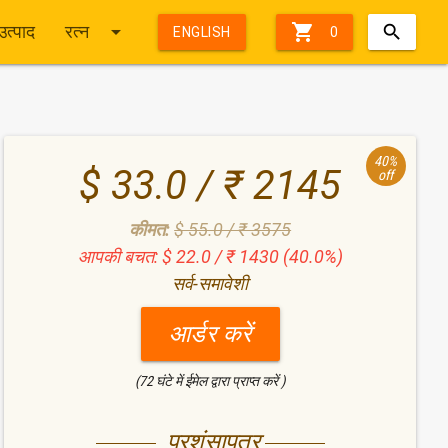
arrow_drop_down

उत्पाद
रत्न
ENGLISH
0
40%
$ 33.0 / ₹ 2145
off
कीमत:
$ 55.0 / ₹ 3575
आपकी बचत: $ 22.0 / ₹ 1430 (40.0%)
सर्व-समावेशी
आर्डर करें
(72 घंटे में ईमेल द्वारा प्राप्त करें )
प्रशंसापत्र