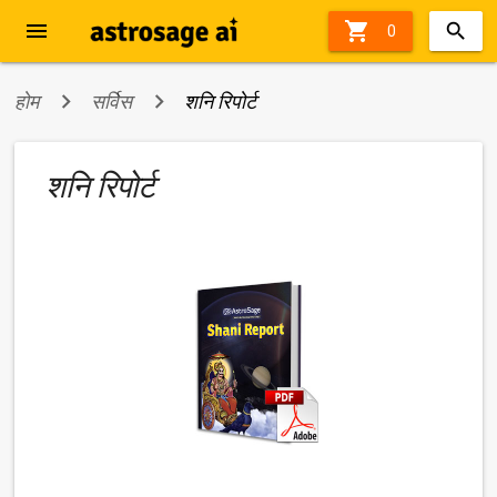
menu

63%
0
off
होम
सर्विस
शनि रिपोर्ट
शनि रिपोर्ट