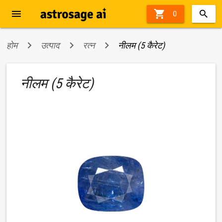
menu

0
होम
उत्पाद
रत्न
नीलम (5 कैरेट)
नीलम (5 कैरेट)