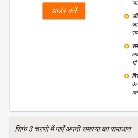
जा
आर्डर करें
जी
जान
स
सब
ला
भी
विस
के
अन
सिर्फ 3 चरणों में पाएँ अपनी समस्या का समाधान