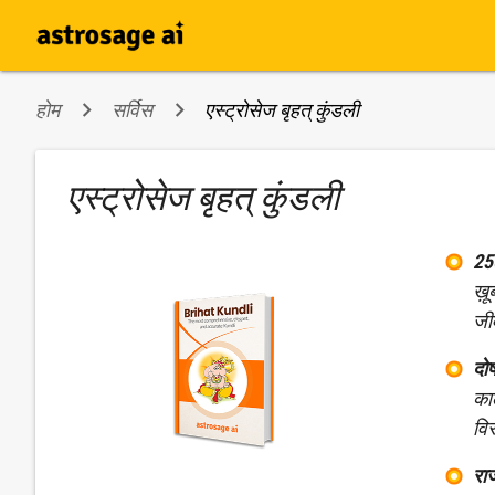
होम
सर्विस
एस्ट्रोसेज बृहत् कुंडली
एस्ट्रोसेज बृहत् कुंडली
25
ख़ू
जी
दो
काल
वि
रा