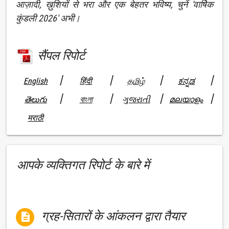
आज़ादी, ख़ुशियों से भरा और एक बेहतर भविष्य, चुनें 'वार्षिक
कुंडली 2026' अभी।
सैंपल रिपोर्ट
|
|
|
|
English
हिंदी
தமிழ்
ಕನ್ನಡ
|
|
|
|
తెలుగు
বাংলা
ગુજરાતી
മലയാളം
मराठी
आपके व्यक्तिगत रिपोर्ट के बारे में
ग्रह-सितारों के आंकलन द्वारा तैयार
