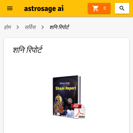
menu

63%
0
off
होम
सर्विस
शनि रिपोर्ट
शनि रिपोर्ट