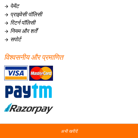
पेमेंट

प्राइवेसी पॉलिसी

रिटर्न पॉलिसी

नियम और शर्तें

सपोर्ट

विश्वसनीय और प्रमाणित
All copyrights reserved 2026
AstroSage.com
अभी खरीदें
अभी खरीदें