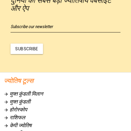
दुनिया की सबसे बड़ी ज्योतिषीय वेबसाइट
और ऐप
Subscribe our newsletter
SUBSCRIBE
ज्योतिष टूल्स
मुफ्त कुंडली मिलान

मुफ्त कुंडली

होरोस्कोप

राशिफल

केपी ज्योतिष
