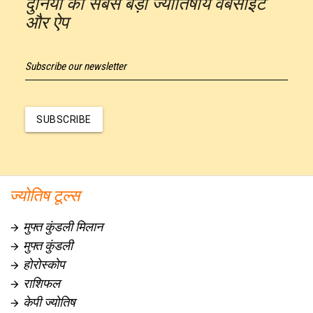
दुनिया की सबसे बड़ी ज्योतिषीय वेबसाइट
और ऐप
Subscribe our newsletter
SUBSCRIBE
ज्योतिष टूल्स
मुफ्त कुंडली मिलान

मुफ्त कुंडली

होरोस्कोप

राशिफल

केपी ज्योतिष
