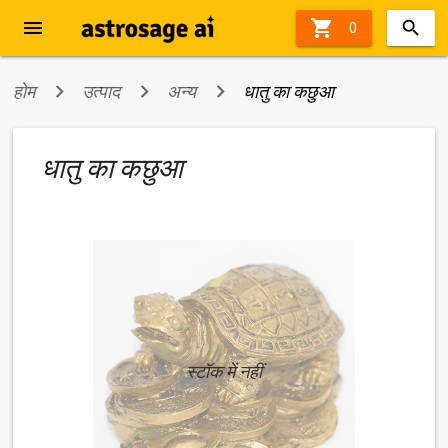
menu

0
होम
उत्पाद
अन्य
धातु का कछुआ
धातु का कछुआ
स्टॉक में नहीं